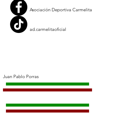
Asociación Deportiva Carmelita
ad.carmelitaoficial
Juan Pablo Porras
Primera División de Costa Rica (1): 1961
​Campeón Nacional de Tercera División
Alajuela (2): 1973-74