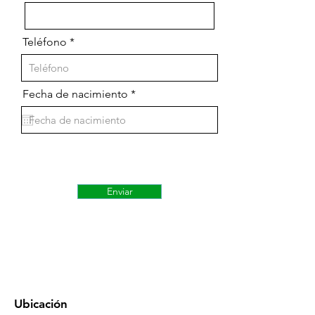
Teléfono
r
Fecha de nacimiento
*
e
q
u
i
r
e
d
Enviar
Ubicación